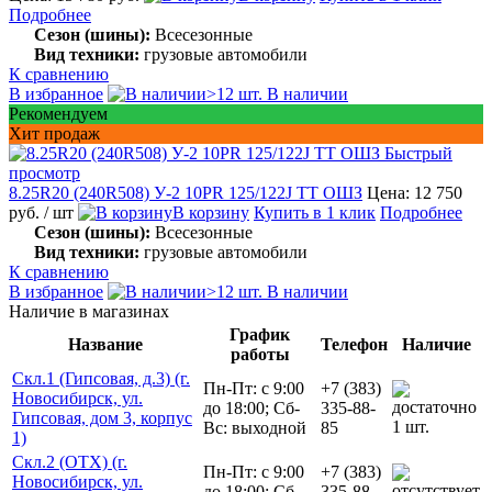
Подробнее
Сезон (шины):
Всесезонные
Вид техники:
грузовые автомобили
К сравнению
В избранное
>12 шт. В наличии
Рекомендуем
Хит продаж
Быстрый
просмотр
8.25R20 (240R508) У-2 10PR 125/122J TT ОШЗ
Цена: 12 750
руб.
/ шт
В корзину
Купить в 1 клик
Подробнее
Сезон (шины):
Всесезонные
Вид техники:
грузовые автомобили
К сравнению
В избранное
>12 шт. В наличии
Наличие в магазинах
График
Название
Телефон
Наличие
работы
Скл.1 (Гипсовая, д.3) (г.
Пн-Пт: с 9:00
+7 (383)
Новосибирск, ул.
до 18:00; Сб-
335-88-
Гипсовая, дом 3, корпус
1 шт.
Вс: выходной
85
1)
Скл.2 (ОТХ) (г.
Пн-Пт: с 9:00
+7 (383)
Новосибирск, ул.
до 18:00; Сб-
335-88-