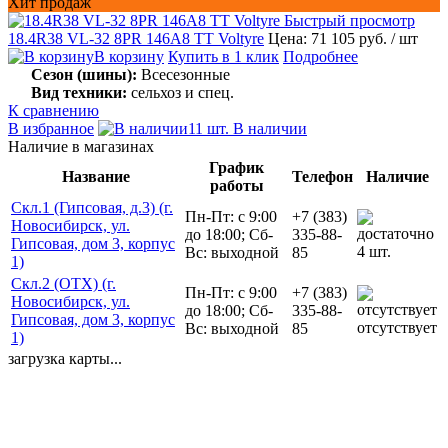
Хит продаж
Быстрый просмотр
18.4R38 VL-32 8PR 146А8 TT Voltyre
Цена: 71 105 руб.
/ шт
В корзину
Купить в 1 клик
Подробнее
Сезон (шины):
Всесезонные
Вид техники:
сельхоз и спец.
К сравнению
В избранное
11 шт. В наличии
Наличие в магазинах
График
Название
Телефон
Наличие
работы
Скл.1 (Гипсовая, д.3) (г.
Пн-Пт: с 9:00
+7 (383)
Новосибирск, ул.
до 18:00; Сб-
335-88-
Гипсовая, дом 3, корпус
4 шт.
Вс: выходной
85
1)
Скл.2 (ОТХ) (г.
Пн-Пт: с 9:00
+7 (383)
Новосибирск, ул.
до 18:00; Сб-
335-88-
Гипсовая, дом 3, корпус
отсутствует
Вс: выходной
85
1)
загрузка карты...