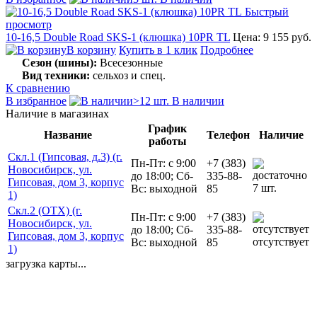
Быстрый
просмотр
10-16,5 Double Road SKS-1 (клюшка) 10PR TL
Цена: 9 155 руб.
В корзину
Купить в 1 клик
Подробнее
Сезон (шины):
Всесезонные
Вид техники:
сельхоз и спец.
К сравнению
В избранное
>12 шт. В наличии
Наличие в магазинах
График
Название
Телефон
Наличие
работы
Скл.1 (Гипсовая, д.3) (г.
Пн-Пт: с 9:00
+7 (383)
Новосибирск, ул.
до 18:00; Сб-
335-88-
Гипсовая, дом 3, корпус
7 шт.
Вс: выходной
85
1)
Скл.2 (ОТХ) (г.
Пн-Пт: с 9:00
+7 (383)
Новосибирск, ул.
до 18:00; Сб-
335-88-
Гипсовая, дом 3, корпус
отсутствует
Вс: выходной
85
1)
загрузка карты...