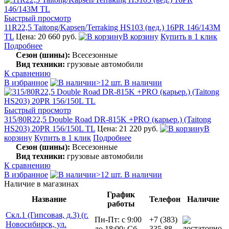
Быстрый просмотр
11R22,5 Taitong/Kapsen/Terraking HS103 (вед.) 16PR 146/143M
TL
Цена: 20 660 руб.
В корзину
Купить в 1 клик
Подробнее
Сезон (шины):
Всесезонные
Вид техники:
грузовые автомобили
К сравнению
В избранное
>12 шт. В наличии
Быстрый просмотр
315/80R22,5 Double Road DR-815K +PRO (карьер.) (Taitong
HS203) 20PR 156/150L TL
Цена: 21 220 руб.
В
корзину
Купить в 1 клик
Подробнее
Сезон (шины):
Всесезонные
Вид техники:
грузовые автомобили
К сравнению
В избранное
>12 шт. В наличии
Наличие в магазинах
График
Название
Телефон
Наличие
работы
Скл.1 (Гипсовая, д.3) (г.
Пн-Пт: с 9:00
+7 (383)
Новосибирск, ул.
до 18:00; Сб-
335-88-