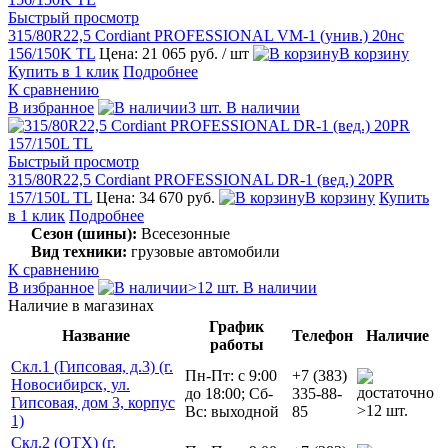
Быстрый просмотр
315/80R22,5 Cordiant PROFESSIONAL VM-1 (унив.) 20нс
156/150K TL
Цена: 21 065 руб.
/ шт
В корзину
Купить в 1 клик
Подробнее
К сравнению
В избранное
3 шт. В наличии
Быстрый просмотр
315/80R22,5 Cordiant PROFESSIONAL DR-1 (вед.) 20PR
157/150L TL
Цена: 34 670 руб.
В корзину
Купить
в 1 клик
Подробнее
Сезон (шины):
Всесезонные
Вид техники:
грузовые автомобили
К сравнению
В избранное
>12 шт. В наличии
Наличие в магазинах
График
Название
Телефон
Наличие
работы
Скл.1 (Гипсовая, д.3) (г.
Пн-Пт: с 9:00
+7 (383)
Новосибирск, ул.
до 18:00; Сб-
335-88-
Гипсовая, дом 3, корпус
>12 шт.
Вс: выходной
85
1)
Скл.2 (ОТХ) (г.