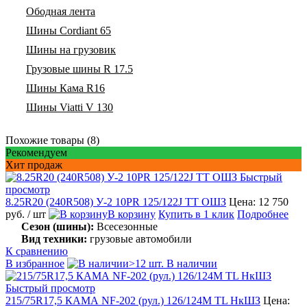
Ободная лента
Шины Cordiant 65
Шины на грузовик
Грузовые шины R 17.5
Шины Кама R16
Шины Viatti V 130
Похожие товары (8)
Рекомендуем
Хит продаж
Быстрый
просмотр
8.25R20 (240R508) У-2 10PR 125/122J TT ОШЗ
Цена: 12 750
руб.
/ шт
В корзину
Купить в 1 клик
Подробнее
Сезон (шины):
Всесезонные
Вид техники:
грузовые автомобили
К сравнению
В избранное
>12 шт. В наличии
Быстрый просмотр
215/75R17,5 КАМА NF-202 (рул.) 126/124M TL НкШЗ
Цена: