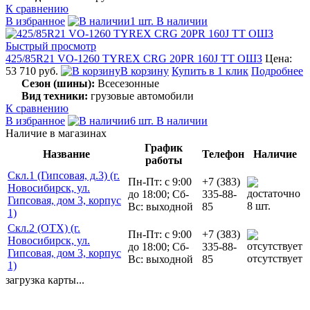
К сравнению
В избранное
1 шт. В наличии
Быстрый просмотр
425/85R21 VO-1260 TYREX CRG 20PR 160J TT ОШЗ
Цена:
53 710 руб.
В корзину
Купить в 1 клик
Подробнее
Сезон (шины):
Всесезонные
Вид техники:
грузовые автомобили
К сравнению
В избранное
6 шт. В наличии
Наличие в магазинах
График
Название
Телефон
Наличие
работы
Скл.1 (Гипсовая, д.3) (г.
Пн-Пт: с 9:00
+7 (383)
Новосибирск, ул.
до 18:00; Сб-
335-88-
Гипсовая, дом 3, корпус
8 шт.
Вс: выходной
85
1)
Скл.2 (ОТХ) (г.
Пн-Пт: с 9:00
+7 (383)
Новосибирск, ул.
до 18:00; Сб-
335-88-
Гипсовая, дом 3, корпус
отсутствует
Вс: выходной
85
1)
загрузка карты...