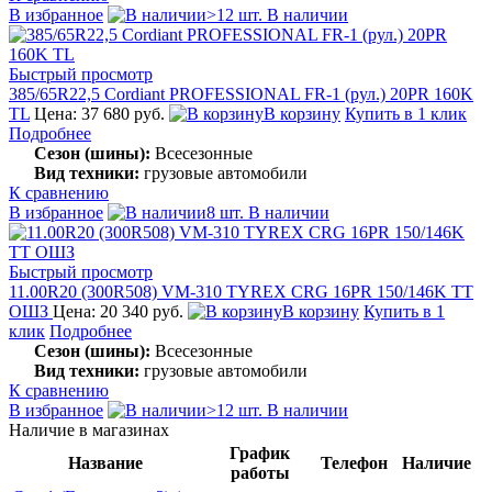
В избранное
>12 шт. В наличии
Быстрый просмотр
385/65R22,5 Cordiant PROFESSIONAL FR-1 (рул.) 20PR 160K
TL
Цена: 37 680 руб.
В корзину
Купить в 1 клик
Подробнее
Сезон (шины):
Всесезонные
Вид техники:
грузовые автомобили
К сравнению
В избранное
8 шт. В наличии
Быстрый просмотр
11.00R20 (300R508) VM-310 TYREX CRG 16PR 150/146K TT
ОШЗ
Цена: 20 340 руб.
В корзину
Купить в 1
клик
Подробнее
Сезон (шины):
Всесезонные
Вид техники:
грузовые автомобили
К сравнению
В избранное
>12 шт. В наличии
Наличие в магазинах
График
Название
Телефон
Наличие
работы