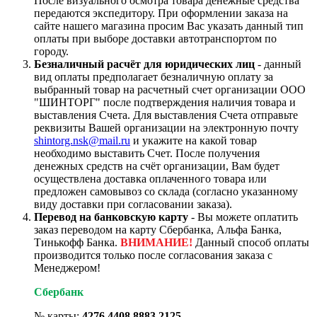
После визуального осмотра товара денежные средства
передаются экспедитору. При оформлении заказа на
сайте нашего магазина просим Вас указать данный тип
оплаты при выборе доставки автотранспортом по
городу.
Безналичный расчёт для юридических лиц
- данный
вид оплаты предполагает безналичную оплату за
выбранный товар на расчетный счет организации ООО
"ШИНТОРГ" после подтверждения наличия товара и
выставления Счета. Для выставления Счета отправьте
реквизиты Вашей организации на электронную почту
shintorg.nsk@mail.ru
и укажите на какой товар
необходимо выставить Счет. После получения
денежных средств на счёт организации, Вам будет
осуществлена доставка оплаченного товара или
предложен самовывоз со склада (согласно указанному
виду доставки при согласовании заказа).
Перевод на банковскую карту
- Вы можете оплатить
заказ переводом на карту Сбербанка, Альфа Банка,
Тинькофф Банка.
ВНИМАНИЕ!
Данный способ оплаты
производится только после согласования заказа с
Менеджером!
Сбербанк
№ карты:
4276 4408 8883 2125