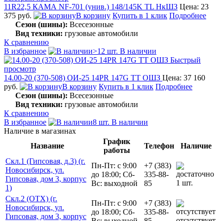
11R22,5 КАМА NF-701 (унив.) 148/145K TL НкШЗ
Цена: 23
375 руб.
В корзину
Купить в 1 клик
Подробнее
Сезон (шины):
Всесезонные
Вид техники:
грузовые автомобили
К сравнению
В избранное
>12 шт. В наличии
Быстрый
просмотр
14.00-20 (370-508) ОИ-25 14PR 147G TT ОШЗ
Цена: 37 160
руб.
В корзину
Купить в 1 клик
Подробнее
Сезон (шины):
Всесезонные
Вид техники:
грузовые автомобили
К сравнению
В избранное
8 шт. В наличии
Наличие в магазинах
График
Название
Телефон
Наличие
работы
Скл.1 (Гипсовая, д.3) (г.
Пн-Пт: с 9:00
+7 (383)
Новосибирск, ул.
до 18:00; Сб-
335-88-
Гипсовая, дом 3, корпус
1 шт.
Вс: выходной
85
1)
Скл.2 (ОТХ) (г.
Пн-Пт: с 9:00
+7 (383)
Новосибирск, ул.
до 18:00; Сб-
335-88-
Гипсовая, дом 3, корпус
отсутствует
Вс: выходной
85