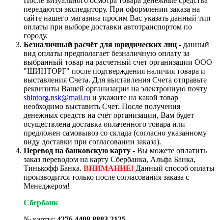
После визуального осмотра товара денежные средства
передаются экспедитору. При оформлении заказа на
сайте нашего магазина просим Вас указать данный тип
оплаты при выборе доставки автотранспортом по
городу.
Безналичный расчёт для юридических лиц
- данный
вид оплаты предполагает безналичную оплату за
выбранный товар на расчетный счет организации ООО
"ШИНТОРГ" после подтверждения наличия товара и
выставления Счета. Для выставления Счета отправьте
реквизиты Вашей организации на электронную почту
shintorg.nsk@mail.ru
и укажите на какой товар
необходимо выставить Счет. После получения
денежных средств на счёт организации, Вам будет
осуществлена доставка оплаченного товара или
предложен самовывоз со склада (согласно указанному
виду доставки при согласовании заказа).
Перевод на банковскую карту
- Вы можете оплатить
заказ переводом на карту Сбербанка, Альфа Банка,
Тинькофф Банка.
ВНИМАНИЕ!
Данный способ оплаты
производится только после согласования заказа с
Менеджером!
Сбербанк
№ карты:
4276 4408 8883 2125