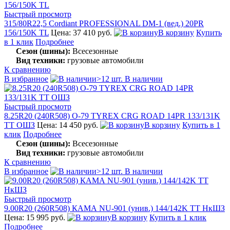
Быстрый просмотр
315/80R22,5 Cordiant PROFESSIONAL DM-1 (вед.) 20PR
156/150K TL
Цена: 37 410 руб.
В корзину
Купить
в 1 клик
Подробнее
Сезон (шины):
Всесезонные
Вид техники:
грузовые автомобили
К сравнению
В избранное
>12 шт. В наличии
Быстрый просмотр
8.25R20 (240R508) О-79 TYREX CRG ROAD 14PR 133/131K
TT ОШЗ
Цена: 14 450 руб.
В корзину
Купить в 1
клик
Подробнее
Сезон (шины):
Всесезонные
Вид техники:
грузовые автомобили
К сравнению
В избранное
>12 шт. В наличии
Быстрый просмотр
9.00R20 (260R508) КАМА NU-901 (унив.) 144/142K TT НкШЗ
Цена: 15 995 руб.
В корзину
Купить в 1 клик
Подробнее