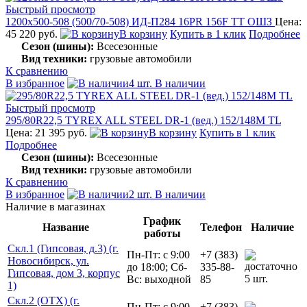
Быстрый просмотр
1200x500-508 (500/70-508) ИД-П284 16PR 156F TT ОШЗ
Цена:
45 220 руб.
В корзину
Купить в 1 клик
Подробнее
Сезон (шины):
Всесезонные
Вид техники:
грузовые автомобили
К сравнению
В избранное
4 шт. В наличии
Быстрый просмотр
295/80R22,5 TYREX ALL STEEL DR-1 (вед.) 152/148M TL
Цена: 21 395 руб.
В корзину
Купить в 1 клик
Подробнее
Сезон (шины):
Всесезонные
Вид техники:
грузовые автомобили
К сравнению
В избранное
2 шт. В наличии
Наличие в магазинах
График
Название
Телефон
Наличие
работы
Скл.1 (Гипсовая, д.3) (г.
Пн-Пт: с 9:00
+7 (383)
Новосибирск, ул.
до 18:00; Сб-
335-88-
Гипсовая, дом 3, корпус
5 шт.
Вс: выходной
85
1)
Скл.2 (ОТХ) (г.
Пн-Пт: с 9:00
+7 (383)