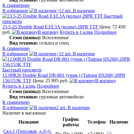
К сравнению
В избранное
>12 шт. В наличии
Быстрый
просмотр
23.5-25 Double Road E3/L3A (волна) 28PR TTF
Цена: 72 450
руб.
В корзину
Купить в 1 клик
Подробнее
Сезон (шины):
Всесезонные
Вид техники:
сельхоз и спец.
К сравнению
В избранное
>12 шт. В наличии
Быстрый просмотр
12.00R20 Double Road DR-801 (унив.) (Taitong HS268) 20PR
156/153K TTF
Цена: 25 895 руб.
В корзину
Купить в 1 клик
Подробнее
Сезон (шины):
Всесезонные
Вид техники:
грузовые автомобили
К сравнению
В избранное
2 шт. В наличии
Наличие в магазинах
График
Название
Телефон
Наличие
работы
Скл.1 (Гипсовая, д.3) (г.
Пн-Пт: с 9:00
+7 (383)