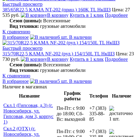
Быстрый просмотр
385/65R22,5 КАМА NT-202 (приц.) 160K TL НкШЗ
Цена: 27
535 руб.
В корзину
Купить в 1 клик
Подробнее
Сезон (шины):
Всесезонные
Вид техники:
грузовые автомобили
К сравнению
В избранное
6 шт. В наличии
Быстрый просмотр
315/70R22,5 КАМА NF-202 (рул.) 154/150L TL НкШЗ
Цена: 23
730 руб.
В корзину
Купить в 1 клик
Подробнее
Сезон (шины):
Всесезонные
Вид техники:
грузовые автомобили
К сравнению
В избранное
5 шт. В наличии
Наличие в магазинах
График
Название
Телефон
Наличие
работы
Скл.1 (Гипсовая, д.3) (г.
Пн-Пт: с 9:00
+7 (383)
Новосибирск, ул.
до 18:00; Сб-
335-88-
Гипсовая, дом 3, корпус
1 шт.
Вс: выходной
85
1)
Скл.2 (ОТХ) (г.
Пн-Пт: с 9:00
+7 (383)
Новосибирск, ул.
до 18:00; Сб-
335-88-