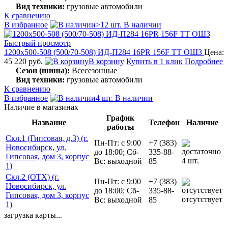
Вид техники:
грузовые автомобили
К сравнению
В избранное
>12 шт. В наличии
Быстрый просмотр
1200x500-508 (500/70-508) ИД-П284 16PR 156F TT ОШЗ
Цена:
45 220 руб.
В корзину
Купить в 1 клик
Подробнее
Сезон (шины):
Всесезонные
Вид техники:
грузовые автомобили
К сравнению
В избранное
4 шт. В наличии
Наличие в магазинах
График
Название
Телефон
Наличие
работы
Скл.1 (Гипсовая, д.3) (г.
Пн-Пт: с 9:00
+7 (383)
Новосибирск, ул.
до 18:00; Сб-
335-88-
Гипсовая, дом 3, корпус
4 шт.
Вс: выходной
85
1)
Скл.2 (ОТХ) (г.
Пн-Пт: с 9:00
+7 (383)
Новосибирск, ул.
до 18:00; Сб-
335-88-
Гипсовая, дом 3, корпус
отсутствует
Вс: выходной
85
1)
загрузка карты...