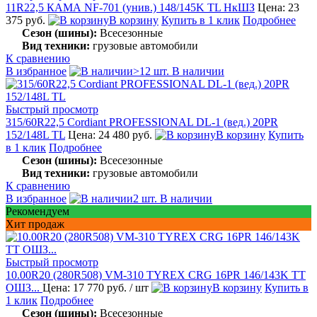
11R22,5 КАМА NF-701 (унив.) 148/145K TL НкШЗ
Цена: 23
375 руб.
В корзину
Купить в 1 клик
Подробнее
Сезон (шины):
Всесезонные
Вид техники:
грузовые автомобили
К сравнению
В избранное
>12 шт. В наличии
Быстрый просмотр
315/60R22,5 Cordiant PROFESSIONAL DL-1 (вед.) 20PR
152/148L TL
Цена: 24 480 руб.
В корзину
Купить
в 1 клик
Подробнее
Сезон (шины):
Всесезонные
Вид техники:
грузовые автомобили
К сравнению
В избранное
2 шт. В наличии
Рекомендуем
Хит продаж
Быстрый просмотр
10.00R20 (280R508) VM-310 TYREX CRG 16PR 146/143K TT
ОШЗ...
Цена: 17 770 руб.
/ шт
В корзину
Купить в
1 клик
Подробнее
Сезон (шины):
Всесезонные