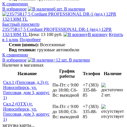
К сравнению
В избранное
6 шт. В наличии
Быстрый просмотр
235/75R17,5 Cordiant PROFESSIONAL DR-1 (вед.) 12PR
132/130M TL
Цена: 13 100 руб.
В корзину
Купить
в 1 клик
Подробнее
Сезон (шины):
Всесезонные
Вид техники:
грузовые автомобили
К сравнению
В избранное
>12 шт. В наличии
Наличие в магазинах
График
Название
Телефон
Наличие
работы
Скл.1 (Гипсовая, д.3) (г.
Пн-Пт: с 9:00
+7 (383)
Новосибирск, ул.
до 18:00; Сб-
335-88-
Гипсовая, дом 3, корпус
2 шт.
Вс: выходной
85
1)
Скл.2 (ОТХ) (г.
Пн-Пт: с 9:00
+7 (383)
Новосибирск, ул.
до 18:00; Сб-
335-88-
Гипсовая, дом 3, корпус
отсутствует
Вс: выходной
85
1)
загрузка карты...