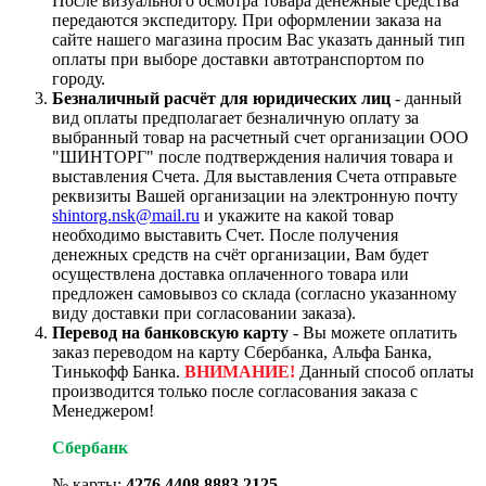
После визуального осмотра товара денежные средства
передаются экспедитору. При оформлении заказа на
сайте нашего магазина просим Вас указать данный тип
оплаты при выборе доставки автотранспортом по
городу.
Безналичный расчёт для юридических лиц
- данный
вид оплаты предполагает безналичную оплату за
выбранный товар на расчетный счет организации ООО
"ШИНТОРГ" после подтверждения наличия товара и
выставления Счета. Для выставления Счета отправьте
реквизиты Вашей организации на электронную почту
shintorg.nsk@mail.ru
и укажите на какой товар
необходимо выставить Счет. После получения
денежных средств на счёт организации, Вам будет
осуществлена доставка оплаченного товара или
предложен самовывоз со склада (согласно указанному
виду доставки при согласовании заказа).
Перевод на банковскую карту
- Вы можете оплатить
заказ переводом на карту Сбербанка, Альфа Банка,
Тинькофф Банка.
ВНИМАНИЕ!
Данный способ оплаты
производится только после согласования заказа с
Менеджером!
Сбербанк
№ карты:
4276 4408 8883 2125