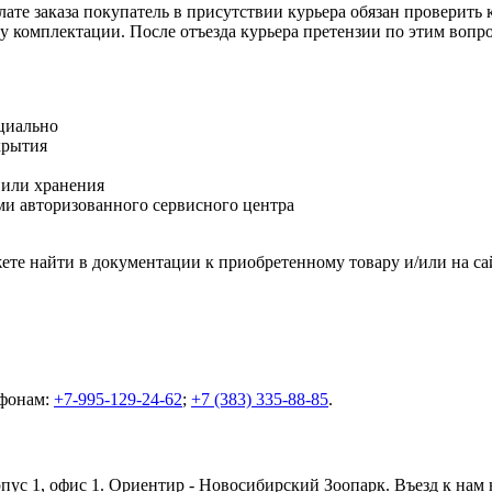
ате заказа покупатель в присутствии курьера обязан проверить
оту комплектации. После отъезда курьера претензии по этим воп
циально
крытия
 или хранения
и авторизованного сервисного центра
те найти в документации к приобретенному товару и/или на са
ефонам:
+7-995-129-24-62
;
+7 (383) 335-88-85
.
орпус 1, офис 1. Ориентир - Новосибирский Зоопарк. Въезд к нам