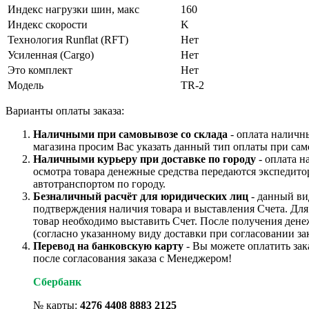
Индекс нагрузки шин, макс
160
Индекс скорости
K
Технология Runflat (RFT)
Нет
Усиленная (Cargo)
Нет
Это комплект
Нет
Модель
TR-2
Варианты оплаты заказа:
Наличными при самовывозе со склада
- оплата наличн
магазина просим Вас указать данный тип оплаты при сам
Наличными курьеру при доставке по городу
- оплата н
осмотра товара денежные средства передаются экспедито
автотранспортом по городу.
Безналичный расчёт для юридических лиц
- данный ви
подтверждения наличия товара и выставления Счета. Дл
товар необходимо выставить Счет. После получения дене
(согласно указанному виду доставки при согласовании зак
Перевод на банковскую карту
- Вы можете оплатить зак
после согласования заказа с Менеджером!
Сбербанк
№ карты:
4276 4408 8883 2125