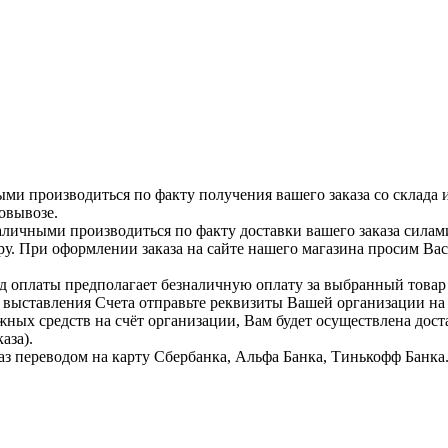
ыми производиться по факту получения вашего заказа со склада 
овывозе.
аличными производиться по факту доставки вашего заказа силам
ру. При оформлении заказа на сайте нашего магазина просим Ва
д оплаты предполагает безналичную оплату за выбранный тов
я выставления Счета отправьте реквизиты Вашей организации н
жных средств на счёт организации, Вам будет осуществлена дост
аза).
аз переводом на карту Сбербанка, Альфа Банка, Тинькофф Банка