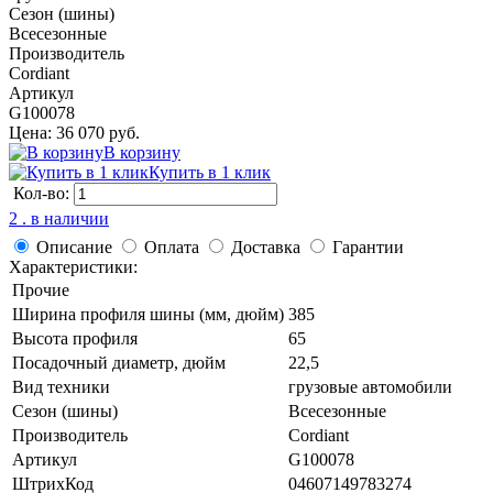
Сезон (шины)
Всесезонные
Производитель
Cordiant
Артикул
G100078
Цена: 36 070 руб.
В корзину
Купить в 1 клик
Кол-во:
2 . в наличии
Описание
Оплата
Доставка
Гарантии
Характеристики:
Прочие
Ширина профиля шины (мм, дюйм)
385
Высота профиля
65
Посадочный диаметр, дюйм
22,5
Вид техники
грузовые автомобили
Сезон (шины)
Всесезонные
Производитель
Cordiant
Артикул
G100078
ШтрихКод
04607149783274