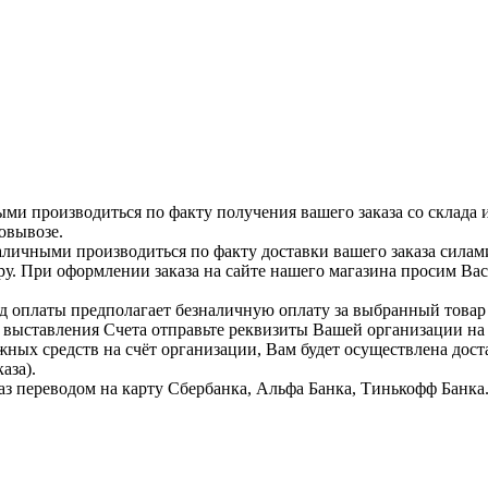
ыми производиться по факту получения вашего заказа со склада 
овывозе.
аличными производиться по факту доставки вашего заказа силам
ру. При оформлении заказа на сайте нашего магазина просим Ва
д оплаты предполагает безналичную оплату за выбранный тов
я выставления Счета отправьте реквизиты Вашей организации н
жных средств на счёт организации, Вам будет осуществлена дост
аза).
аз переводом на карту Сбербанка, Альфа Банка, Тинькофф Банка