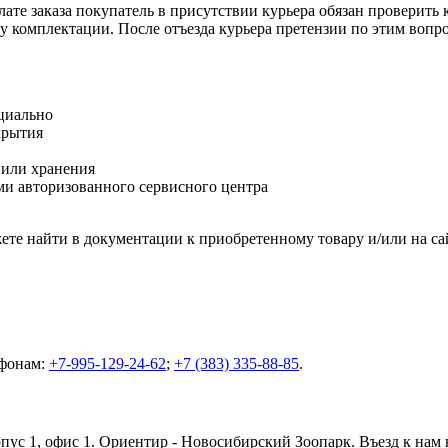
ате заказа покупатель в присутствии курьера обязан проверить
оту комплектации. После отъезда курьера претензии по этим воп
циально
крытия
 или хранения
и авторизованного сервисного центра
те найти в документации к приобретенному товару и/или на са
ефонам:
+7-995-129-24-62
;
+7 (383) 335-88-85
.
орпус 1, офис 1. Ориентир - Новосибирский Зоопарк. Въезд к нам