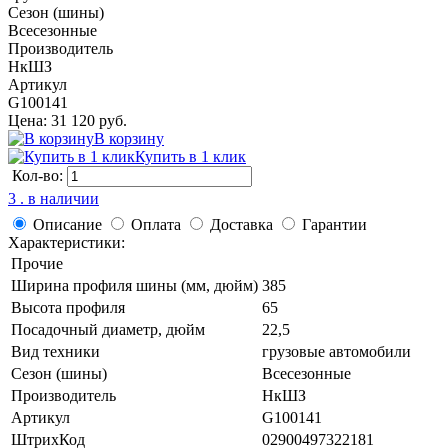
Сезон (шины)
Всесезонные
Производитель
НкШЗ
Артикул
G100141
Цена: 31 120 руб.
В корзину
Купить в 1 клик
Кол-во:
3 . в наличии
Описание
Оплата
Доставка
Гарантии
Характеристики:
Прочие
Ширина профиля шины (мм, дюйм)
385
Высота профиля
65
Посадочный диаметр, дюйм
22,5
Вид техники
грузовые автомобили
Сезон (шины)
Всесезонные
Производитель
НкШЗ
Артикул
G100141
ШтрихКод
02900497322181