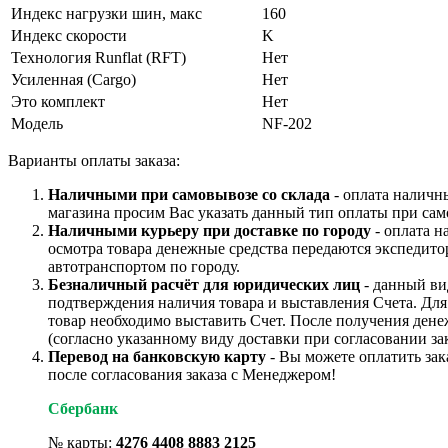
Индекс нагрузки шин, макс
160
Индекс скорости
K
Технология Runflat (RFT)
Нет
Усиленная (Cargo)
Нет
Это комплект
Нет
Модель
NF-202
Варианты оплаты заказа:
Наличными при самовывозе со склада
- оплата наличн
магазина просим Вас указать данный тип оплаты при сам
Наличными курьеру при доставке по городу
- оплата н
осмотра товара денежные средства передаются экспедито
автотранспортом по городу.
Безналичный расчёт для юридических лиц
- данный ви
подтверждения наличия товара и выставления Счета. Дл
товар необходимо выставить Счет. После получения дене
(согласно указанному виду доставки при согласовании зак
Перевод на банковскую карту
- Вы можете оплатить зак
после согласования заказа с Менеджером!
Сбербанк
№ карты:
4276 4408 8883 2125