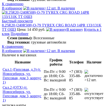
К сравнению
В избранное
>12 шт. В наличии
Быстрый просмотр
8.25R20 (240R508) О-79 TYREX CRG ROAD 14PR 133/131K
TT ОШЗ
Цена: 14 450 руб.
В корзину
Купить в 1
клик
Подробнее
Сезон (шины):
Всесезонные
Вид техники:
грузовые автомобили
К сравнению
В избранное
>12 шт. В наличии
Наличие в магазинах
График
Название
Телефон
Наличие
работы
Скл.1 (Гипсовая, д.3) (г.
Пн-Пт: с 9:00
+7 (383)
Новосибирск, ул.
до 18:00; Сб-
335-88-
Гипсовая, дом 3, корпус
>12 шт.
Вс: выходной
85
1)
Скл.2 (ОТХ) (г.
Пн-Пт: с 9:00
+7 (383)
Новосибирск, ул.
до 18:00; Сб-
335-88-
Гипсовая, дом 3, корпус
отсутствует
Вс: выходной
85
1)
загрузка карты...