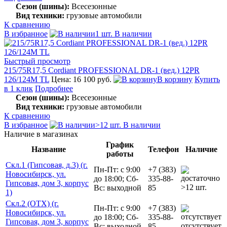
Сезон (шины):
Всесезонные
Вид техники:
грузовые автомобили
К сравнению
В избранное
1 шт. В наличии
Быстрый просмотр
215/75R17,5 Cordiant PROFESSIONAL DR-1 (вед.) 12PR
126/124M TL
Цена: 16 100 руб.
В корзину
Купить
в 1 клик
Подробнее
Сезон (шины):
Всесезонные
Вид техники:
грузовые автомобили
К сравнению
В избранное
>12 шт. В наличии
Наличие в магазинах
График
Название
Телефон
Наличие
работы
Скл.1 (Гипсовая, д.3) (г.
Пн-Пт: с 9:00
+7 (383)
Новосибирск, ул.
до 18:00; Сб-
335-88-
Гипсовая, дом 3, корпус
>12 шт.
Вс: выходной
85
1)
Скл.2 (ОТХ) (г.
Пн-Пт: с 9:00
+7 (383)
Новосибирск, ул.
до 18:00; Сб-
335-88-
Гипсовая, дом 3, корпус
отсутствует
Вс: выходной
85