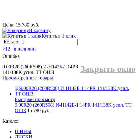
Цена: 15 780 руб.
В корзину
Купить в 1 клик
Кол-во:
>12 . в наличии
Ошибка
9.00R20 (260R508) И-Н142Б-1 14PR
Закрыть окно
141/138K усил. TT ОШЗ
Просмотренные товары
Быстрый просмотр
9.00R20 (260R508) И-Н142Б-1 14PR 141/138K усил. TT
ОШЗ
15 780 руб.
Каталог
ШИНЫ
ДИСКИ