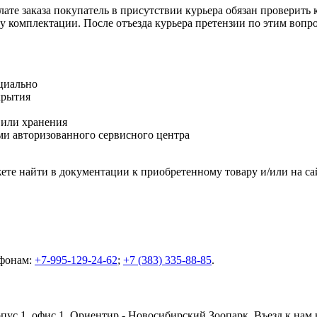
ате заказа покупатель в присутствии курьера обязан проверить
оту комплектации. После отъезда курьера претензии по этим воп
циально
крытия
 или хранения
и авторизованного сервисного центра
те найти в документации к приобретенному товару и/или на са
ефонам:
+7-995-129-24-62
;
+7 (383) 335-88-85
.
орпус 1, офис 1. Ориентир - Новосибирский Зоопарк. Въезд к нам