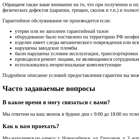
Обращаем также ваше внимание на то, что при получении и опл
физических дефектов (царапин, трещин, сколов и т.п.) и полн
Гарантийное обслуживание не производится если:
утерян или не заполнен гарантийный талон
оборудование было поставлено на территорию РФ неофи
изделие имеет следы механического повреждения или вс
нарушены заводские пломбы
были нарушены условия эксплуатации, транспортировки
проводился ремонт лицами, не являющимися сотрудникам
использовались неоригинальные комплектующие
Подробное описание условий предоставления гарантии вы може
Часто задаваемые вопросы
В какое время я могу связаться с вами?
Мы ответим на ваш звонок в будние дни с 9:00 до 18:00 по тел
Как к вам проехать?
Мы находимся по адресу: г. Новосибирск, ул. Гипсовая, д. 3, к