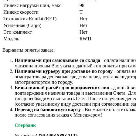
Индекс нагрузки шин, макс
98
Индекс скорости
T
Технология Runflat (RFT)
Нет
Усиленная (Cargo)
Нет
Это комплект
Нет
Модель
RW11
Варианты оплаты заказа:
Наличными при самовывозе со склада
- оплата наличн
магазина просим Вас указать данный тип оплаты при сам
Наличными курьеру при доставке по городу
- оплата н
осмотра товара денежные средства передаются экспедито
автотранспортом по городу.
Безналичный расчёт для юридических лиц
- данный ви
подтверждения наличия товара и выставления Счета. Дл
товар необходимо выставить Счет. После получения дене
(согласно указанному виду доставки при согласовании зак
Перевод на банковскую карту
- Вы можете оплатить зак
после согласования заказа с Менеджером!
Сбербанк
№ карты:
4276 4408 8883 2125