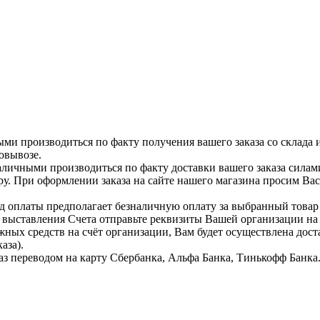
ыми производиться по факту получения вашего заказа со склада 
овывозе.
аличными производиться по факту доставки вашего заказа силам
ру. При оформлении заказа на сайте нашего магазина просим Ва
д оплаты предполагает безналичную оплату за выбранный тов
я выставления Счета отправьте реквизиты Вашей организации н
жных средств на счёт организации, Вам будет осуществлена дост
аза).
аз переводом на карту Сбербанка, Альфа Банка, Тинькофф Банка