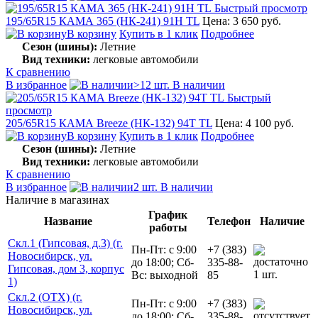
Быстрый просмотр
195/65R15 КАМА 365 (НК-241) 91H TL
Цена: 3 650 руб.
В корзину
Купить в 1 клик
Подробнее
Сезон (шины):
Летние
Вид техники:
легковые автомобили
К сравнению
В избранное
>12 шт. В наличии
Быстрый
просмотр
205/65R15 КАМА Breeze (НК-132) 94T TL
Цена: 4 100 руб.
В корзину
Купить в 1 клик
Подробнее
Сезон (шины):
Летние
Вид техники:
легковые автомобили
К сравнению
В избранное
2 шт. В наличии
Наличие в магазинах
График
Название
Телефон
Наличие
работы
Скл.1 (Гипсовая, д.3) (г.
Пн-Пт: с 9:00
+7 (383)
Новосибирск, ул.
до 18:00; Сб-
335-88-
Гипсовая, дом 3, корпус
1 шт.
Вс: выходной
85
1)
Скл.2 (ОТХ) (г.
Пн-Пт: с 9:00
+7 (383)
Новосибирск, ул.
до 18:00; Сб-
335-88-