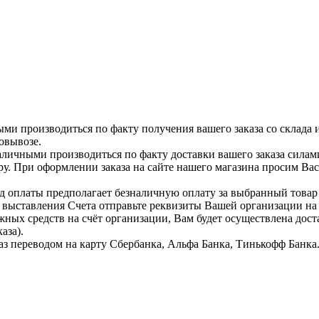
ыми производиться по факту получения вашего заказа со склада 
овывозе.
аличными производиться по факту доставки вашего заказа силам
ру. При оформлении заказа на сайте нашего магазина просим Ва
д оплаты предполагает безналичную оплату за выбранный тов
я выставления Счета отправьте реквизиты Вашей организации н
жных средств на счёт организации, Вам будет осуществлена дост
аза).
аз переводом на карту Сбербанка, Альфа Банка, Тинькофф Банка