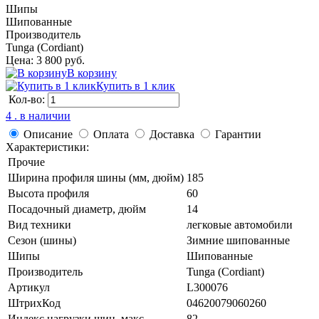
Шипы
Шипованные
Производитель
Tunga (Cordiant)
Цена: 3 800 руб.
В корзину
Купить в 1 клик
Кол-во:
4 . в наличии
Описание
Оплата
Доставка
Гарантии
Характеристики:
Прочие
Ширина профиля шины (мм, дюйм)
185
Высота профиля
60
Посадочный диаметр, дюйм
14
Вид техники
легковые автомобили
Сезон (шины)
Зимние шипованные
Шипы
Шипованные
Производитель
Tunga (Cordiant)
Артикул
L300076
ШтрихКод
04620079060260
Индекс нагрузки шин, макс
82