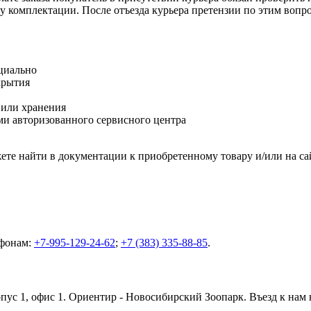
оту комплектации. После отъезда курьера претензии по этим воп
циально
крытия
 или хранения
и авторизованного сервисного центра
те найти в документации к приобретенному товару и/или на са
ефонам:
+7-995-129-24-62
;
+7 (383) 335-88-85
.
орпус 1, офис 1. Ориентир - Новосибирский Зоопарк. Въезд к нам