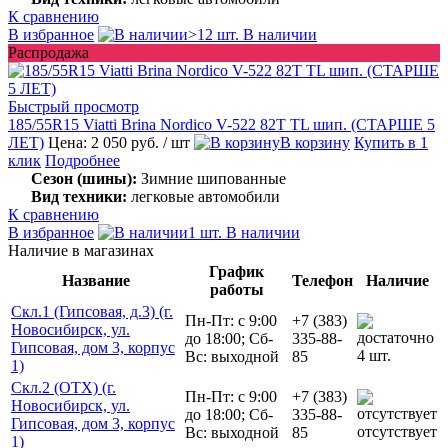
К сравнению
В избранное
>12 шт. В наличии
Распродажа
Быстрый просмотр
185/55R15 Viatti Brina Nordico V-522 82T TL шип. (СТАРШЕ 5
ЛЕТ)
Цена: 2 050 руб.
/ шт
В корзину
Купить в 1
клик
Подробнее
Сезон (шины):
Зимние шипованные
Вид техники:
легковые автомобили
К сравнению
В избранное
1 шт. В наличии
Наличие в магазинах
График
Название
Телефон
Наличие
работы
Скл.1 (Гипсовая, д.3) (г.
Пн-Пт: с 9:00
+7 (383)
Новосибирск, ул.
до 18:00; Сб-
335-88-
Гипсовая, дом 3, корпус
4 шт.
Вс: выходной
85
1)
Скл.2 (ОТХ) (г.
Пн-Пт: с 9:00
+7 (383)
Новосибирск, ул.
до 18:00; Сб-
335-88-
Гипсовая, дом 3, корпус
отсутствует
Вс: выходной
85
1)