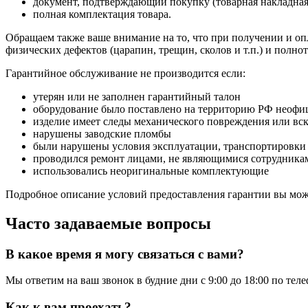
документ, подтверждающий покупку (товарная накладная
полная комплектация товара.
Обращаем также ваше внимание на то, что при получении и опл
физических дефектов (царапин, трещин, сколов и т.п.) и полн
Гарантийное обслуживание не производится если:
утерян или не заполнен гарантийный талон
оборудование было поставлено на территорию РФ неофи
изделие имеет следы механического повреждения или вс
нарушены заводские пломбы
были нарушены условия эксплуатации, транспортировки
проводился ремонт лицами, не являющимися сотрудникам
использовались неоригинальные комплектующие
Подробное описание условий предоставления гарантии вы може
Часто задаваемые вопросы
В какое время я могу связаться с вами?
Мы ответим на ваш звонок в будние дни с 9:00 до 18:00 по тел
Как к вам проехать?