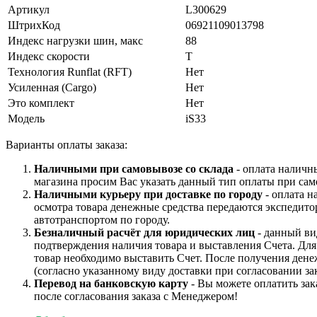
Артикул
L300629
ШтрихКод
06921109013798
Индекс нагрузки шин, макс
88
Индекс скорости
T
Технология Runflat (RFT)
Нет
Усиленная (Cargo)
Нет
Это комплект
Нет
Модель
iS33
Варианты оплаты заказа:
Наличными при самовывозе со склада
- оплата наличн
магазина просим Вас указать данный тип оплаты при сам
Наличными курьеру при доставке по городу
- оплата н
осмотра товара денежные средства передаются экспедито
автотранспортом по городу.
Безналичный расчёт для юридических лиц
- данный ви
подтверждения наличия товара и выставления Счета. Дл
товар необходимо выставить Счет. После получения дене
(согласно указанному виду доставки при согласовании зак
Перевод на банковскую карту
- Вы можете оплатить зак
после согласования заказа с Менеджером!