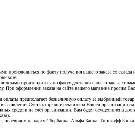
ыми производиться по факту получения вашего заказа со склада 
овывозе.
аличными производиться по факту доставки вашего заказа силам
ру. При оформлении заказа на сайте нашего магазина просим Ва
д оплаты предполагает безналичную оплату за выбранный тов
я выставления Счета отправьте реквизиты Вашей организации н
жных средств на счёт организации, Вам будет осуществлена дост
аза).
аз переводом на карту Сбербанка, Альфа Банка, Тинькофф Банка