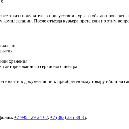
);
ате заказа покупатель в присутствии курьера обязан проверить
оту комплектации. После отъезда курьера претензии по этим воп
циально
крытия
 или хранения
и авторизованного сервисного центра
те найти в документации к приобретенному товару и/или на са
ефонам:
+7-995-129-24-62
;
+7 (383) 335-88-85
.