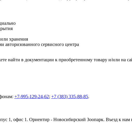
циально
крытия
 или хранения
и авторизованного сервисного центра
те найти в документации к приобретенному товару и/или на са
ефонам:
+7-995-129-24-62
;
+7 (383) 335-88-85
.
орпус 1, офис 1. Ориентир - Новосибирский Зоопарк. Въезд к нам