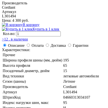
Производитель
Cordiant
Артикул
L301494
Цена: 4 300 руб.
В корзину
Купить в 1 клик
Кол-во:
>12 . в наличии
Описание
Оплата
Доставка
Гарантии
Характеристики:
Прочие
Ширина профиля шины (мм, дюйм)
195
Высота профиля
65
Посадочный диаметр, дюйм
15
Вид техники
легковые автомобили
Сезон (шины)
Летние
Производитель
Cordiant
Артикул
L301494
ШтрихКод
04660313034107
Индекс нагрузки шин, макс
95
Индекс скорости
H