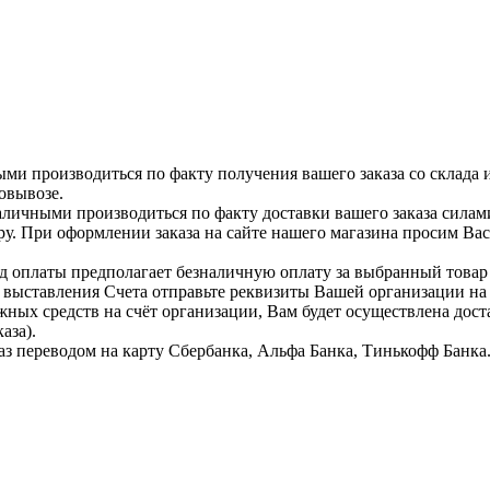
ыми производиться по факту получения вашего заказа со склада 
овывозе.
аличными производиться по факту доставки вашего заказа силам
ру. При оформлении заказа на сайте нашего магазина просим Ва
д оплаты предполагает безналичную оплату за выбранный тов
я выставления Счета отправьте реквизиты Вашей организации н
жных средств на счёт организации, Вам будет осуществлена дост
аза).
аз переводом на карту Сбербанка, Альфа Банка, Тинькофф Банка