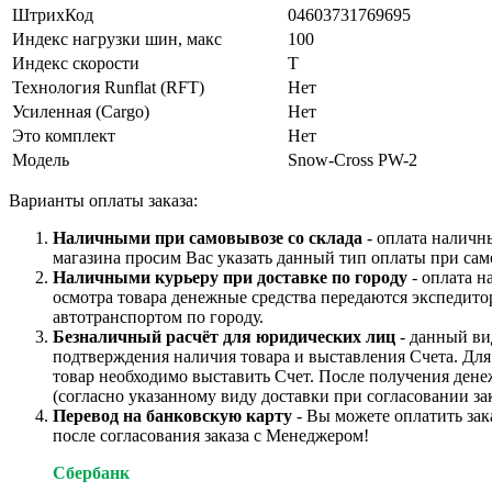
ШтрихКод
04603731769695
Индекс нагрузки шин, макс
100
Индекс скорости
T
Технология Runflat (RFT)
Нет
Усиленная (Cargo)
Нет
Это комплект
Нет
Модель
Snow-Cross PW-2
Варианты оплаты заказа:
Наличными при самовывозе со склада
- оплата наличн
магазина просим Вас указать данный тип оплаты при сам
Наличными курьеру при доставке по городу
- оплата н
осмотра товара денежные средства передаются экспедито
автотранспортом по городу.
Безналичный расчёт для юридических лиц
- данный ви
подтверждения наличия товара и выставления Счета. Дл
товар необходимо выставить Счет. После получения дене
(согласно указанному виду доставки при согласовании зак
Перевод на банковскую карту
- Вы можете оплатить зак
после согласования заказа с Менеджером!
Сбербанк