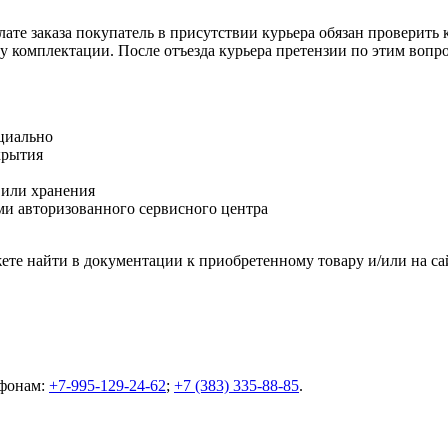
ате заказа покупатель в присутствии курьера обязан проверить
оту комплектации. После отъезда курьера претензии по этим воп
циально
крытия
 или хранения
и авторизованного сервисного центра
те найти в документации к приобретенному товару и/или на са
ефонам:
+7-995-129-24-62
;
+7 (383) 335-88-85
.