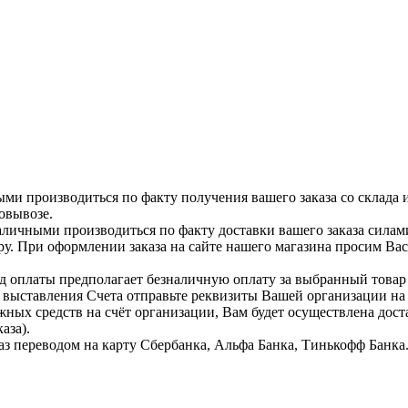
ыми производиться по факту получения вашего заказа со склада 
овывозе.
аличными производиться по факту доставки вашего заказа силам
ру. При оформлении заказа на сайте нашего магазина просим Ва
д оплаты предполагает безналичную оплату за выбранный тов
я выставления Счета отправьте реквизиты Вашей организации н
жных средств на счёт организации, Вам будет осуществлена дост
аза).
аз переводом на карту Сбербанка, Альфа Банка, Тинькофф Банка