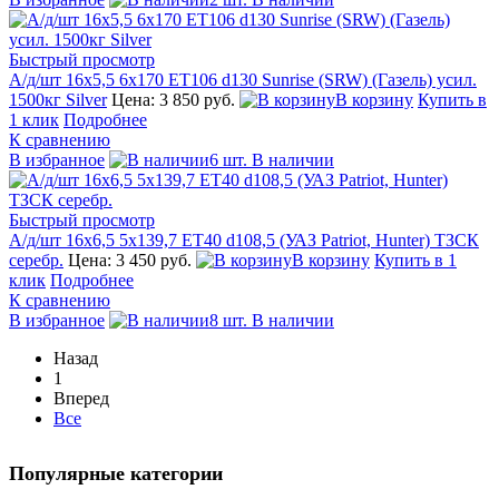
Быстрый просмотр
А/д/шт 16x5,5 6x170 ЕТ106 d130 Sunrise (SRW) (Газель) усил.
1500кг Silver
Цена: 3 850 руб.
В корзину
Купить в
1 клик
Подробнее
К сравнению
В избранное
6 шт. В наличии
Быстрый просмотр
А/д/шт 16x6,5 5х139,7 ЕТ40 d108,5 (УАЗ Patriot, Hunter) ТЗСК
серебр.
Цена: 3 450 руб.
В корзину
Купить в 1
клик
Подробнее
К сравнению
В избранное
8 шт. В наличии
Назад
1
Вперед
Все
Популярные категории