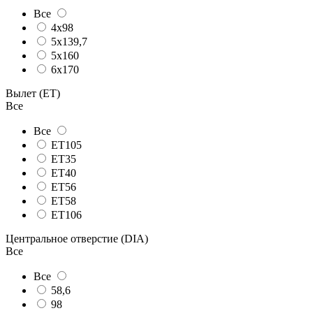
Все
4x98
5x139,7
5x160
6x170
Вылет (ET)
Все
Все
ET105
ET35
ET40
ET56
ET58
ET106
Центральное отверстие (DIA)
Все
Все
58,6
98