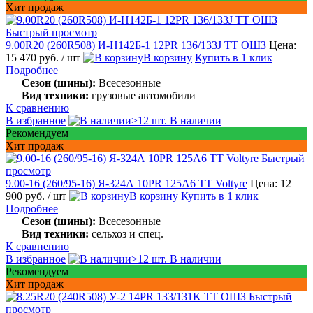
Хит продаж
Быстрый просмотр
9.00R20 (260R508) И-Н142Б-1 12PR 136/133J TT ОШЗ
Цена:
15 470 руб.
/ шт
В корзину
Купить в 1 клик
Подробнее
Сезон (шины):
Всесезонные
Вид техники:
грузовые автомобили
К сравнению
В избранное
>12 шт. В наличии
Рекомендуем
Хит продаж
Быстрый
просмотр
9.00-16 (260/95-16) Я-324А 10PR 125А6 TT Voltyre
Цена: 12
900 руб.
/ шт
В корзину
Купить в 1 клик
Подробнее
Сезон (шины):
Всесезонные
Вид техники:
сельхоз и спец.
К сравнению
В избранное
>12 шт. В наличии
Рекомендуем
Хит продаж
Быстрый
просмотр