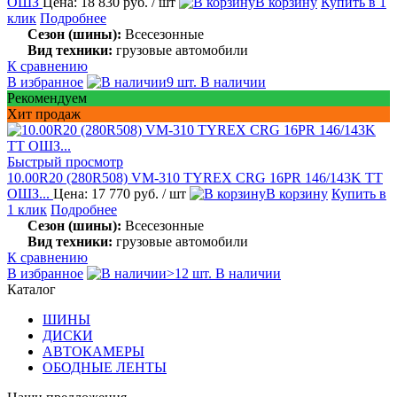
ОШЗ
Цена: 18 830 руб.
/ шт
В корзину
Купить в 1
клик
Подробнее
Сезон (шины):
Всесезонные
Вид техники:
грузовые автомобили
К сравнению
В избранное
9 шт. В наличии
Рекомендуем
Хит продаж
Быстрый просмотр
10.00R20 (280R508) VM-310 TYREX CRG 16PR 146/143K TT
ОШЗ...
Цена: 17 770 руб.
/ шт
В корзину
Купить в
1 клик
Подробнее
Сезон (шины):
Всесезонные
Вид техники:
грузовые автомобили
К сравнению
В избранное
>12 шт. В наличии
Каталог
ШИНЫ
ДИСКИ
АВТОКАМЕРЫ
ОБОДНЫЕ ЛЕНТЫ