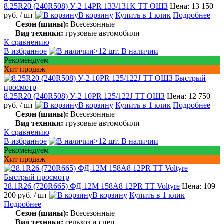
8.25R20 (240R508) У-2 14PR 133/131K TT ОШЗ
Цена: 13 150
руб.
/ шт
В корзину
Купить в 1 клик
Подробнее
Сезон (шины):
Всесезонные
Вид техники:
грузовые автомобили
К сравнению
В избранное
>12 шт. В наличии
Рекомендуем
Хит продаж
Быстрый
просмотр
8.25R20 (240R508) У-2 10PR 125/122J TT ОШЗ
Цена: 12 750
руб.
/ шт
В корзину
Купить в 1 клик
Подробнее
Сезон (шины):
Всесезонные
Вид техники:
грузовые автомобили
К сравнению
В избранное
>12 шт. В наличии
Рекомендуем
Хит продаж
Быстрый просмотр
28.1R26 (720R665) ФД-12М 158A8 12PR TT Voltyre
Цена: 109
200 руб.
/ шт
В корзину
Купить в 1 клик
Подробнее
Сезон (шины):
Всесезонные
Вид техники:
сельхоз и спец.