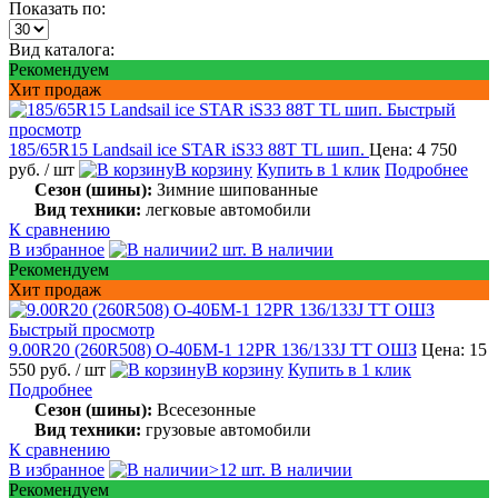
Показать по:
Вид каталога:
Рекомендуем
Хит продаж
Быстрый
просмотр
185/65R15 Landsail ice STAR iS33 88T TL шип.
Цена: 4 750
руб.
/ шт
В корзину
Купить в 1 клик
Подробнее
Сезон (шины):
Зимние шипованные
Вид техники:
легковые автомобили
К сравнению
В избранное
2 шт. В наличии
Рекомендуем
Хит продаж
Быстрый просмотр
9.00R20 (260R508) О-40БМ-1 12PR 136/133J TT ОШЗ
Цена: 15
550 руб.
/ шт
В корзину
Купить в 1 клик
Подробнее
Сезон (шины):
Всесезонные
Вид техники:
грузовые автомобили
К сравнению
В избранное
>12 шт. В наличии
Рекомендуем