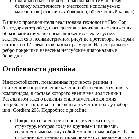
плавный и мягкий ход – благодаря оптимальному
балансу эластичности и жесткости используемых
материалов (эластичная боковина, облегченный каркас).
В шинах производителя реализована технология Flex-Cor,
благодаря которой удалось достичь значительного снижения
образования шума во время движения. Секрет успеха
заключается в несимметричном рисунке протектора, который
состоит из 12 элементов разных размеров. На центральное
ребро покрышки нанесены неглубокие диагональные
бороздки.
Особенности дизайна
Износостойкость, повышенная прочность резины и
сниженное сопротивление качению обеспечивается новым
компаундом, в составе которого увеличена доля силики.
Результатом такого решения стало заметная экономия
потребления топлива – еще один аргумент в пользу выбора
шин Cordiant 205. Подробнее о дизайне:
Покрышка с внешней стороны имеет жесткую
структуру, которая создана крупными шашками,
соединенными между собой монолитным ребром. Такое
строение обеспечивает повышенную управляемость на