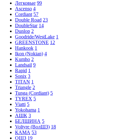
Легковые
99
Ascenso
4
Cordiant
57
Double Road
23
DoubleStar
14
Dunlop
2
Goodride/WestLake
1
GREENSTONE
12
Hankook
1
Ikon (Nokian)
4
Kumho
2
Landsail
9
Rapid
1
Sonix
3
TITAN
1
Triangle
2
Tunga (Cordiant)
5
TYREX
5
Viatti
5
Yokohama
1
АШК
3
БЕЛШИНА
5
Voltyre (ВолШЗ)
18
КАМА
53
ОШЗ
19