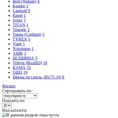
Ikon (Nokian)
4
Kumho
2
Landsail
9
Rapid
1
Sonix
3
TITAN
1
Triangle
2
Tunga (Cordiant)
5
TYREX
5
Viatti
5
Yokohama
1
АШК
3
БЕЛШИНА
5
Voltyre (ВолШЗ)
18
КАМА
53
ОШЗ
19
Шины на газель 185/75 r16
8
Фильтр
Сортировать по:
Показать по:
Вид каталога: