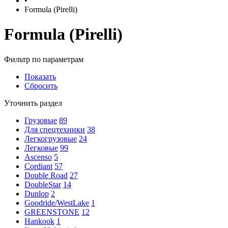
•
Formula (Pirelli)
Formula (Pirelli)
Фильтр по параметрам
Показать
Сбросить
Уточнить раздел
Грузовые
89
Для спецтехники
38
Легкогрузовые
24
Легковые
99
Ascenso
5
Cordiant
57
Double Road
27
DoubleStar
14
Dunlop
2
Goodride/WestLake
1
GREENSTONE
12
Hankook
1