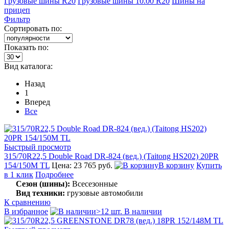
Грузовые шины R20
Грузовые шины 10.00 R20
Шины на
прицеп
Фильтр
Сортировать по:
Показать по:
Вид каталога:
Назад
1
Вперед
Все
Быстрый просмотр
315/70R22,5 Double Road DR-824 (вед.) (Taitong HS202) 20PR
154/150M TL
Цена: 23 765 руб.
В корзину
Купить
в 1 клик
Подробнее
Сезон (шины):
Всесезонные
Вид техники:
грузовые автомобили
К сравнению
В избранное
>12 шт. В наличии