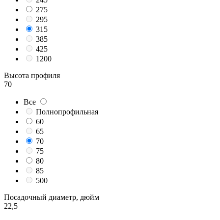
275
295
315
385
425
1200
Высота профиля
70
Все
Полнопрофильная
60
65
70
75
80
85
500
Посадочный диаметр, дюйм
22,5