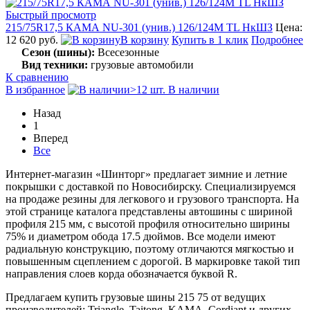
Быстрый просмотр
215/75R17,5 КАМА NU-301 (унив.) 126/124M TL НкШЗ
Цена:
12 620 руб.
В корзину
Купить в 1 клик
Подробнее
Сезон (шины):
Всесезонные
Вид техники:
грузовые автомобили
К сравнению
В избранное
>12 шт. В наличии
Назад
1
Вперед
Все
Интернет-магазин «Шинторг» предлагает зимние и летние
покрышки с доставкой по Новосибирску. Специализируемся
на продаже резины для легкового и грузового транспорта. На
этой странице каталога представлены автошины с шириной
профиля 215 мм, с высотой профиля относительно ширины
75% и диаметром обода 17.5 дюймов. Все модели имеют
радиальную конструкцию, поэтому отличаются мягкостью и
повышенным сцеплением с дорогой. В маркировке такой тип
направления слоев корда обозначается буквой R.
Предлагаем купить грузовые шины 215 75 от ведущих
производителей: Triangle, Taitong, KAMA, Cordiant и других