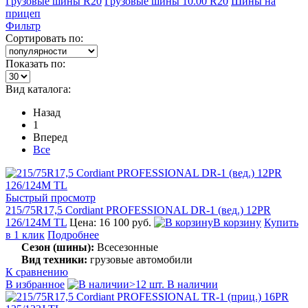
Грузовые шины R20
Грузовые шины 10.00 R20
Шины на
прицеп
Фильтр
Сортировать по:
Показать по:
Вид каталога:
Назад
1
Вперед
Все
Быстрый просмотр
215/75R17,5 Cordiant PROFESSIONAL DR-1 (вед.) 12PR
126/124M TL
Цена: 16 100 руб.
В корзину
Купить
в 1 клик
Подробнее
Сезон (шины):
Всесезонные
Вид техники:
грузовые автомобили
К сравнению
В избранное
>12 шт. В наличии