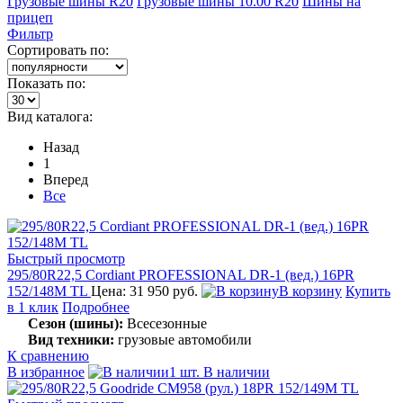
Грузовые шины R20
Грузовые шины 10.00 R20
Шины на
прицеп
Фильтр
Сортировать по:
Показать по:
Вид каталога:
Назад
1
Вперед
Все
Быстрый просмотр
295/80R22,5 Cordiant PROFESSIONAL DR-1 (вед.) 16PR
152/148M TL
Цена: 31 950 руб.
В корзину
Купить
в 1 клик
Подробнее
Сезон (шины):
Всесезонные
Вид техники:
грузовые автомобили
К сравнению
В избранное
1 шт. В наличии