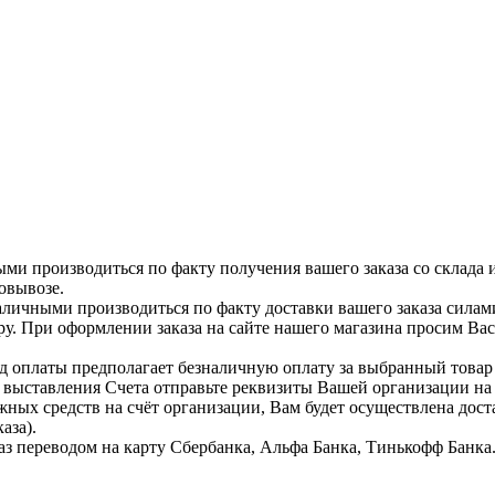
ыми производиться по факту получения вашего заказа со склада 
овывозе.
аличными производиться по факту доставки вашего заказа силам
ру. При оформлении заказа на сайте нашего магазина просим Ва
д оплаты предполагает безналичную оплату за выбранный тов
я выставления Счета отправьте реквизиты Вашей организации н
жных средств на счёт организации, Вам будет осуществлена дост
аза).
аз переводом на карту Сбербанка, Альфа Банка, Тинькофф Банка