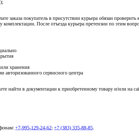
);
ате заказа покупатель в присутствии курьера обязан проверить
оту комплектации. После отъезда курьера претензии по этим воп
циально
крытия
 или хранения
и авторизованного сервисного центра
те найти в документации к приобретенному товару и/или на са
ефонам:
+7-995-129-24-62
;
+7 (383) 335-88-85
.