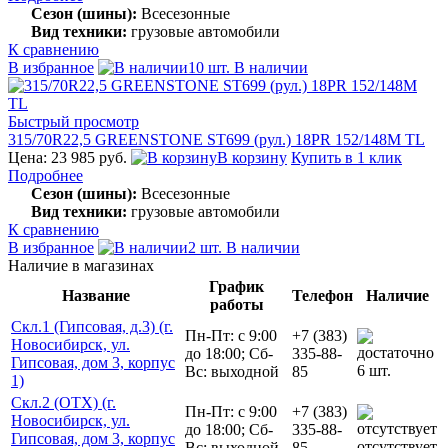
Сезон (шины):
Всесезонные
Вид техники:
грузовые автомобили
К сравнению
В избранное
10 шт. В наличии
Быстрый просмотр
315/70R22,5 GREENSTONE ST699 (рул.) 18PR 152/148M TL
Цена: 23 985 руб.
В корзину
Купить в 1 клик
Подробнее
Сезон (шины):
Всесезонные
Вид техники:
грузовые автомобили
К сравнению
В избранное
2 шт. В наличии
Наличие в магазинах
График
Название
Телефон
Наличие
работы
Скл.1 (Гипсовая, д.3) (г.
Пн-Пт: с 9:00
+7 (383)
Новосибирск, ул.
до 18:00; Сб-
335-88-
Гипсовая, дом 3, корпус
6 шт.
Вс: выходной
85
1)
Скл.2 (ОТХ) (г.
Пн-Пт: с 9:00
+7 (383)
Новосибирск, ул.
до 18:00; Сб-
335-88-
Гипсовая, дом 3, корпус
отсутствует
Вс: выходной
85