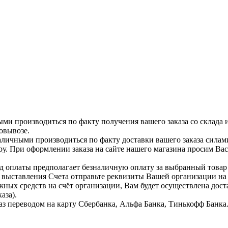
ыми производиться по факту получения вашего заказа со склада 
овывозе.
аличными производиться по факту доставки вашего заказа силам
ру. При оформлении заказа на сайте нашего магазина просим Ва
д оплаты предполагает безналичную оплату за выбранный тов
я выставления Счета отправьте реквизиты Вашей организации н
жных средств на счёт организации, Вам будет осуществлена дост
аза).
аз переводом на карту Сбербанка, Альфа Банка, Тинькофф Банка