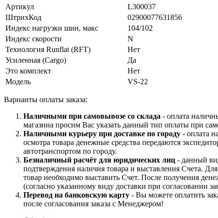
Артикул
L300037
ШтрихКод
02900077631856
Индекс нагрузки шин, макс
104/102
Индекс скорости
N
Технология Runflat (RFT)
Нет
Усиленная (Cargo)
Да
Это комплект
Нет
Модель
VS-22
Варианты оплаты заказа:
Наличными при самовывозе со склада
- оплата наличн
магазина просим Вас указать данный тип оплаты при сам
Наличными курьеру при доставке по городу
- оплата н
осмотра товара денежные средства передаются экспедито
автотранспортом по городу.
Безналичный расчёт для юридических лиц
- данный ви
подтверждения наличия товара и выставления Счета. Дл
товар необходимо выставить Счет. После получения дене
(согласно указанному виду доставки при согласовании зак
Перевод на банковскую карту
- Вы можете оплатить зак
после согласования заказа с Менеджером!