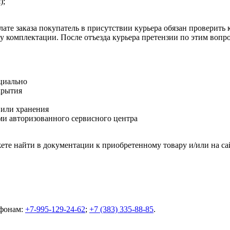
);
ате заказа покупатель в присутствии курьера обязан проверить
оту комплектации. После отъезда курьера претензии по этим воп
циально
крытия
 или хранения
и авторизованного сервисного центра
те найти в документации к приобретенному товару и/или на са
ефонам:
+7-995-129-24-62
;
+7 (383) 335-88-85
.