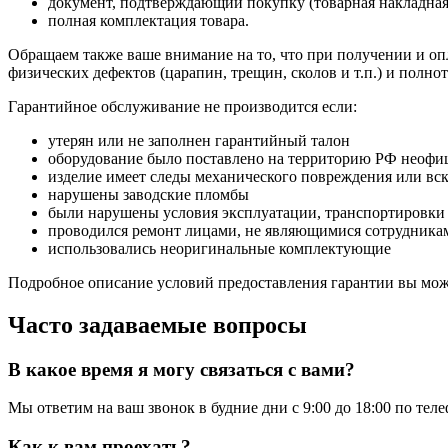
документ, подтверждающий покупку (товарная накладная
полная комплектация товара.
Обращаем также ваше внимание на то, что при получении и опл
физических дефектов (царапин, трещин, сколов и т.п.) и полн
Гарантийное обслуживание не производится если:
утерян или не заполнен гарантийный талон
оборудование было поставлено на территорию РФ неофи
изделие имеет следы механического повреждения или вс
нарушены заводские пломбы
были нарушены условия эксплуатации, транспортировки
проводился ремонт лицами, не являющимися сотрудникам
использовались неоригинальные комплектующие
Подробное описание условий предоставления гарантии вы може
Часто задаваемые вопросы
В какое время я могу связаться с вами?
Мы ответим на ваш звонок в будние дни с 9:00 до 18:00 по тел
Как к вам проехать?