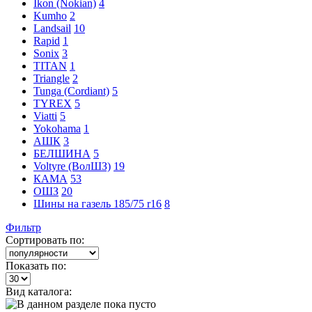
Ikon (Nokian)
4
Kumho
2
Landsail
10
Rapid
1
Sonix
3
TITAN
1
Triangle
2
Tunga (Cordiant)
5
TYREX
5
Viatti
5
Yokohama
1
АШК
3
БЕЛШИНА
5
Voltyre (ВолШЗ)
19
КАМА
53
ОШЗ
20
Шины на газель 185/75 r16
8
Фильтр
Сортировать по:
Показать по:
Вид каталога: