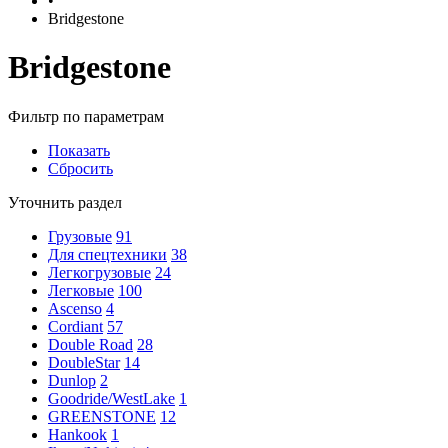
•
Bridgestone
Bridgestone
Фильтр по параметрам
Показать
Сбросить
Уточнить раздел
Грузовые
91
Для спецтехники
38
Легкогрузовые
24
Легковые
100
Ascenso
4
Cordiant
57
Double Road
28
DoubleStar
14
Dunlop
2
Goodride/WestLake
1
GREENSTONE
12
Hankook
1