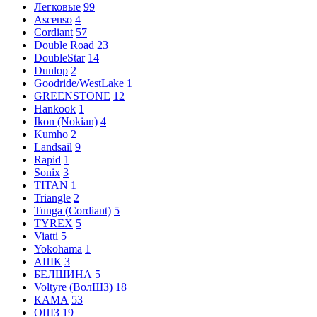
Легковые
99
Ascenso
4
Cordiant
57
Double Road
23
DoubleStar
14
Dunlop
2
Goodride/WestLake
1
GREENSTONE
12
Hankook
1
Ikon (Nokian)
4
Kumho
2
Landsail
9
Rapid
1
Sonix
3
TITAN
1
Triangle
2
Tunga (Cordiant)
5
TYREX
5
Viatti
5
Yokohama
1
АШК
3
БЕЛШИНА
5
Voltyre (ВолШЗ)
18
КАМА
53
ОШЗ
19