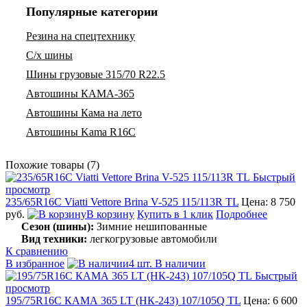
Популярные категории
Резина на спецтехнику
С/х шины
Шины грузовые 315/70 R22.5
Автошины КАМА-365
Автошины Кама на лето
Автошины Kama R16C
Похожие товары (7)
Быстрый
просмотр
235/65R16C Viatti Vettore Brina V-525 115/113R TL
Цена: 8 750
руб.
В корзину
Купить в 1 клик
Подробнее
Сезон (шины):
Зимние нешипованные
Вид техники:
легкогрузовые автомобили
К сравнению
В избранное
4 шт. В наличии
Быстрый
просмотр
195/75R16C КАМА 365 LT (НК-243) 107/105Q TL
Цена: 6 600