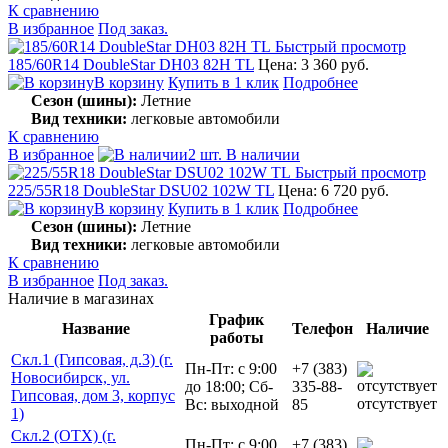
К сравнению
В избранное
Под заказ.
Быстрый просмотр
185/60R14 DoubleStar DH03 82H TL
Цена: 3 360 руб.
В корзину
Купить в 1 клик
Подробнее
Сезон (шины):
Летние
Вид техники:
легковые автомобили
К сравнению
В избранное
2 шт. В наличии
Быстрый просмотр
225/55R18 DoubleStar DSU02 102W TL
Цена: 6 720 руб.
В корзину
Купить в 1 клик
Подробнее
Сезон (шины):
Летние
Вид техники:
легковые автомобили
К сравнению
В избранное
Под заказ.
Наличие в магазинах
График
Название
Телефон
Наличие
работы
Скл.1 (Гипсовая, д.3) (г.
Пн-Пт: с 9:00
+7 (383)
Новосибирск, ул.
до 18:00; Сб-
335-88-
Гипсовая, дом 3, корпус
отсутствует
Вс: выходной
85
1)
Скл.2 (ОТХ) (г.
Пн-Пт: с 9:00
+7 (383)