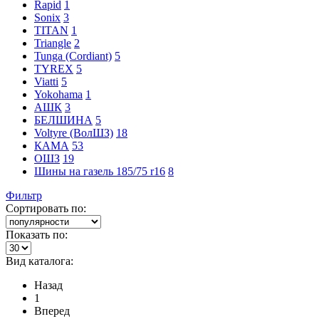
Rapid
1
Sonix
3
TITAN
1
Triangle
2
Tunga (Cordiant)
5
TYREX
5
Viatti
5
Yokohama
1
АШК
3
БЕЛШИНА
5
Voltyre (ВолШЗ)
18
КАМА
53
ОШЗ
19
Шины на газель 185/75 r16
8
Фильтр
Сортировать по:
Показать по:
Вид каталога:
Назад
1
Вперед