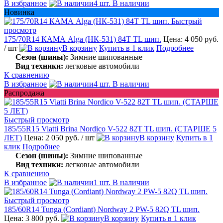
В избранное
4 шт. В наличии
Новинка
Быстрый
просмотр
175/70R14 КАМА Alga (НК-531) 84T TL шип.
Цена: 4 050 руб.
/ шт
В корзину
Купить в 1 клик
Подробнее
Сезон (шины):
Зимние шипованные
Вид техники:
легковые автомобили
К сравнению
В избранное
4 шт. В наличии
Распродажа
Быстрый просмотр
185/55R15 Viatti Brina Nordico V-522 82T TL шип. (СТАРШЕ 5
ЛЕТ)
Цена: 2 050 руб.
/ шт
В корзину
Купить в 1
клик
Подробнее
Сезон (шины):
Зимние шипованные
Вид техники:
легковые автомобили
К сравнению
В избранное
1 шт. В наличии
Быстрый просмотр
185/60R14 Tunga (Cordiant) Nordway 2 PW-5 82Q TL шип.
Цена: 3 800 руб.
В корзину
Купить в 1 клик