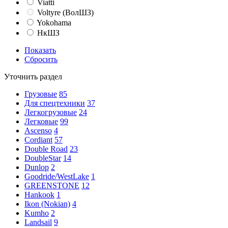
Viatti
Voltyre (ВолШЗ)
Yokohama
НкШЗ
Показать
Сбросить
Уточнить раздел
Грузовые
85
Для спецтехники
37
Легкогрузовые
24
Легковые
99
Ascenso
4
Cordiant
57
Double Road
23
DoubleStar
14
Dunlop
2
Goodride/WestLake
1
GREENSTONE
12
Hankook
1
Ikon (Nokian)
4
Kumho
2
Landsail
9