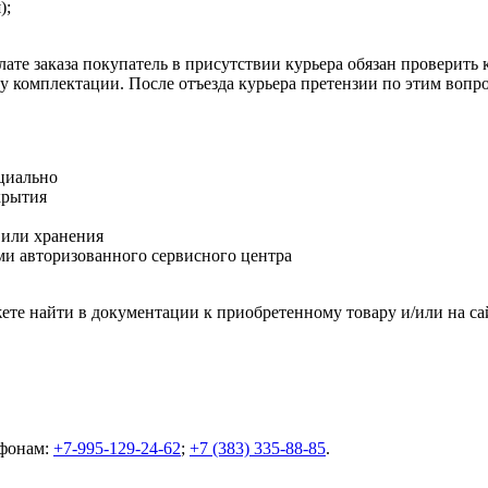
);
ате заказа покупатель в присутствии курьера обязан проверить
оту комплектации. После отъезда курьера претензии по этим воп
циально
крытия
 или хранения
и авторизованного сервисного центра
те найти в документации к приобретенному товару и/или на са
ефонам:
+7-995-129-24-62
;
+7 (383) 335-88-85
.