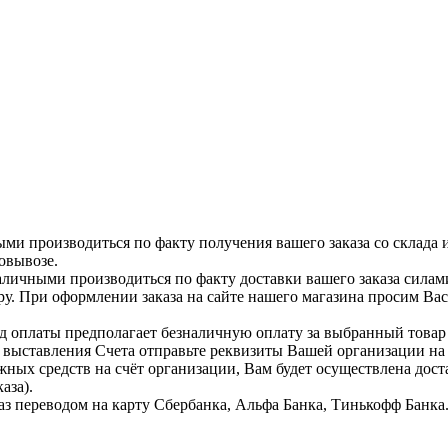
ыми производиться по факту получения вашего заказа со склада 
овывозе.
аличными производиться по факту доставки вашего заказа силам
ру. При оформлении заказа на сайте нашего магазина просим Ва
д оплаты предполагает безналичную оплату за выбранный тов
я выставления Счета отправьте реквизиты Вашей организации н
жных средств на счёт организации, Вам будет осуществлена дост
аза).
аз переводом на карту Сбербанка, Альфа Банка, Тинькофф Банка