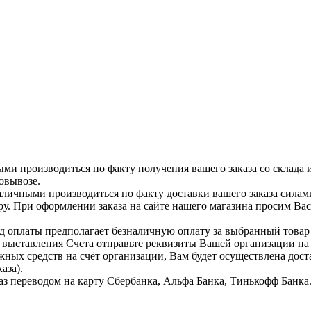
ыми производиться по факту получения вашего заказа со склада 
овывозе.
аличными производиться по факту доставки вашего заказа силам
ру. При оформлении заказа на сайте нашего магазина просим Ва
д оплаты предполагает безналичную оплату за выбранный тов
я выставления Счета отправьте реквизиты Вашей организации н
жных средств на счёт организации, Вам будет осуществлена дост
аза).
аз переводом на карту Сбербанка, Альфа Банка, Тинькофф Банка