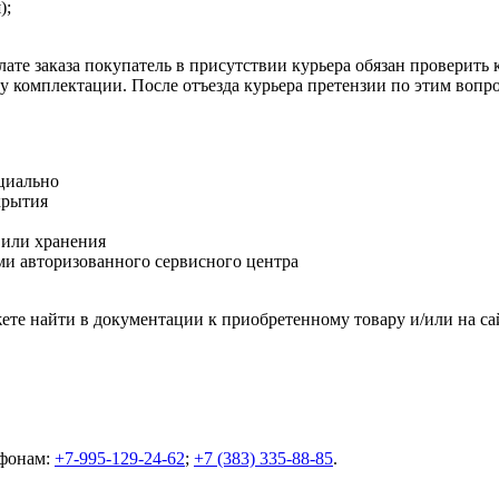
);
ате заказа покупатель в присутствии курьера обязан проверить
оту комплектации. После отъезда курьера претензии по этим воп
циально
крытия
 или хранения
и авторизованного сервисного центра
те найти в документации к приобретенному товару и/или на са
ефонам:
+7-995-129-24-62
;
+7 (383) 335-88-85
.