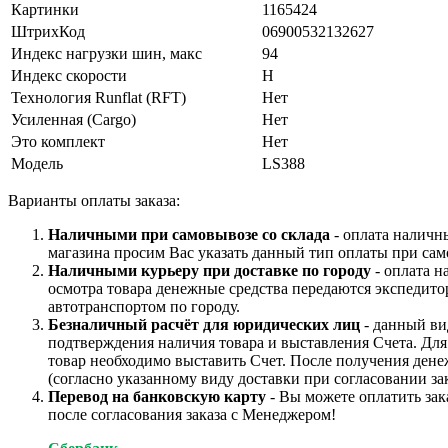
Картинки
1165424
ШтрихКод
06900532132627
Индекс нагрузки шин, макс
94
Индекс скорости
H
Технология Runflat (RFT)
Нет
Усиленная (Cargo)
Нет
Это комплект
Нет
Модель
LS388
Варианты оплаты заказа:
Наличными при самовывозе со склада
- оплата наличн
магазина просим Вас указать данный тип оплаты при сам
Наличными курьеру при доставке по городу
- оплата н
осмотра товара денежные средства передаются экспедито
автотранспортом по городу.
Безналичный расчёт для юридических лиц
- данный ви
подтверждения наличия товара и выставления Счета. Дл
товар необходимо выставить Счет. После получения дене
(согласно указанному виду доставки при согласовании зак
Перевод на банковскую карту
- Вы можете оплатить зак
после согласования заказа с Менеджером!