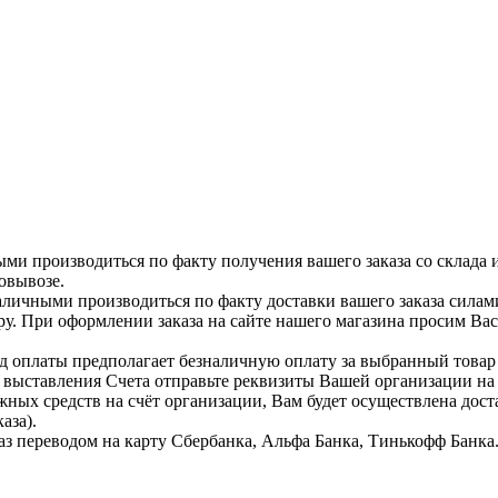
ыми производиться по факту получения вашего заказа со склада 
овывозе.
аличными производиться по факту доставки вашего заказа силам
ру. При оформлении заказа на сайте нашего магазина просим Ва
д оплаты предполагает безналичную оплату за выбранный тов
я выставления Счета отправьте реквизиты Вашей организации н
жных средств на счёт организации, Вам будет осуществлена дост
аза).
аз переводом на карту Сбербанка, Альфа Банка, Тинькофф Банка