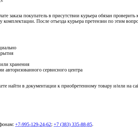
ате заказа покупатель в присутствии курьера обязан проверить
оту комплектации. После отъезда курьера претензии по этим воп
циально
крытия
 или хранения
и авторизованного сервисного центра
те найти в документации к приобретенному товару и/или на са
ефонам:
+7-995-129-24-62
;
+7 (383) 335-88-85
.