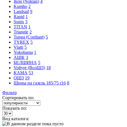
Ikon (Nokian)
4
Kumho
2
Landsail
9
Rapid
1
Sonix
3
TITAN
1
Triangle
2
Tunga (Cordiant)
5
TYREX
5
Viatti
5
Yokohama
1
АШК
3
БЕЛШИНА
5
Voltyre (ВолШЗ)
18
КАМА
53
ОШЗ
19
Шины на газель 185/75 r16
8
Фильтр
Сортировать по:
Показать по:
Вид каталога: