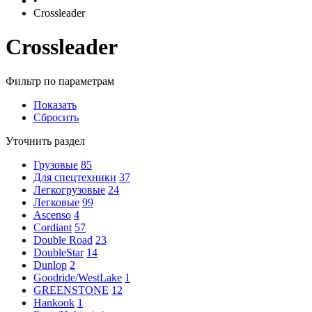
•
Crossleader
Crossleader
Фильтр по параметрам
Показать
Сбросить
Уточнить раздел
Грузовые
85
Для спецтехники
37
Легкогрузовые
24
Легковые
99
Ascenso
4
Cordiant
57
Double Road
23
DoubleStar
14
Dunlop
2
Goodride/WestLake
1
GREENSTONE
12
Hankook
1