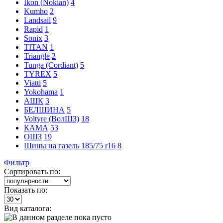
Ikon (Nokian)
4
Kumho
2
Landsail
9
Rapid
1
Sonix
3
TITAN
1
Triangle
2
Tunga (Cordiant)
5
TYREX
5
Viatti
5
Yokohama
1
АШК
3
БЕЛШИНА
5
Voltyre (ВолШЗ)
18
КАМА
53
ОШЗ
19
Шины на газель 185/75 r16
8
Фильтр
Сортировать по:
Показать по:
Вид каталога: