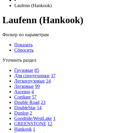
•
Laufenn (Hankook)
Laufenn (Hankook)
Фильтр по параметрам
Показать
Сбросить
Уточнить раздел
Грузовые
85
Для спецтехники
37
Легкогрузовые
24
Легковые
99
Ascenso
4
Cordiant
57
Double Road
23
DoubleStar
14
Dunlop
2
Goodride/WestLake
1
GREENSTONE
12
Hankook
1