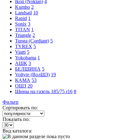
Ikon (Nokian)
4
Kumho
2
Landsail
10
Rapid
1
Sonix
3
TITAN
1
Triangle
2
Tunga (Cordiant)
5
TYREX
5
Viatti
5
Yokohama
1
АШК
3
БЕЛШИНА
5
Voltyre (ВолШЗ)
19
КАМА
53
ОШЗ
20
Шины на газель 185/75 r16
8
Фильтр
Сортировать по:
Показать по:
Вид каталога: