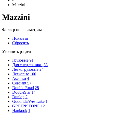
•
Mazzini
Mazzini
Фильтр по параметрам
Показать
Сбросить
Уточнить раздел
Грузовые
91
Для спецтехники
38
Легкогрузовые
24
Легковые
100
Ascenso
4
Cordiant
57
Double Road
28
DoubleStar
14
Dunlop
2
Goodride/WestLake
1
GREENSTONE
12
Hankook
1