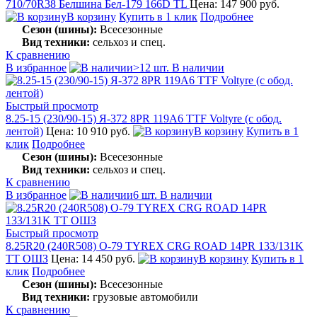
710/70R38 Белшина Бел-179 166D TL
Цена: 147 900 руб.
В корзину
Купить в 1 клик
Подробнее
Сезон (шины):
Всесезонные
Вид техники:
сельхоз и спец.
К сравнению
В избранное
>12 шт. В наличии
Быстрый просмотр
8.25-15 (230/90-15) Я-372 8PR 119A6 TTF Voltyre (с обод.
лентой)
Цена: 10 910 руб.
В корзину
Купить в 1
клик
Подробнее
Сезон (шины):
Всесезонные
Вид техники:
сельхоз и спец.
К сравнению
В избранное
6 шт. В наличии
Быстрый просмотр
8.25R20 (240R508) О-79 TYREX CRG ROAD 14PR 133/131K
TT ОШЗ
Цена: 14 450 руб.
В корзину
Купить в 1
клик
Подробнее
Сезон (шины):
Всесезонные
Вид техники:
грузовые автомобили
К сравнению