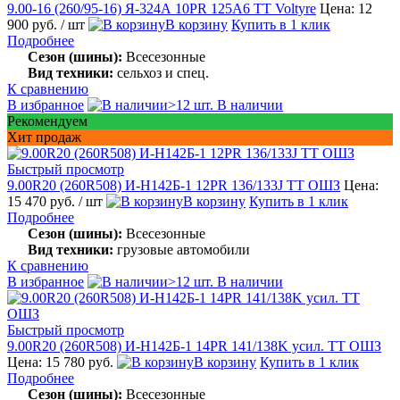
9.00-16 (260/95-16) Я-324А 10PR 125А6 TT Voltyre
Цена: 12
900 руб.
/ шт
В корзину
Купить в 1 клик
Подробнее
Сезон (шины):
Всесезонные
Вид техники:
сельхоз и спец.
К сравнению
В избранное
>12 шт. В наличии
Рекомендуем
Хит продаж
Быстрый просмотр
9.00R20 (260R508) И-Н142Б-1 12PR 136/133J TT ОШЗ
Цена:
15 470 руб.
/ шт
В корзину
Купить в 1 клик
Подробнее
Сезон (шины):
Всесезонные
Вид техники:
грузовые автомобили
К сравнению
В избранное
>12 шт. В наличии
Быстрый просмотр
9.00R20 (260R508) И-Н142Б-1 14PR 141/138K усил. TT ОШЗ
Цена: 15 780 руб.
В корзину
Купить в 1 клик
Подробнее
Сезон (шины):
Всесезонные