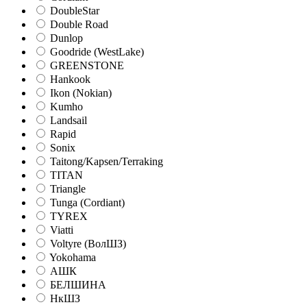
DoubleStar
Double Road
Dunlop
Goodride (WestLake)
GREENSTONE
Hankook
Ikon (Nokian)
Kumho
Landsail
Rapid
Sonix
Taitong/Kapsen/Terraking
TITAN
Triangle
Tunga (Cordiant)
TYREX
Viatti
Voltyre (ВолШЗ)
Yokohama
АШК
БЕЛШИНА
НкШЗ