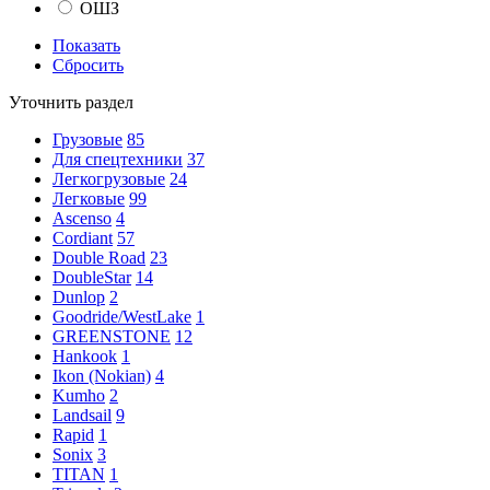
ОШЗ
Показать
Сбросить
Уточнить раздел
Грузовые
85
Для спецтехники
37
Легкогрузовые
24
Легковые
99
Ascenso
4
Cordiant
57
Double Road
23
DoubleStar
14
Dunlop
2
Goodride/WestLake
1
GREENSTONE
12
Hankook
1
Ikon (Nokian)
4
Kumho
2
Landsail
9
Rapid
1
Sonix
3
TITAN
1