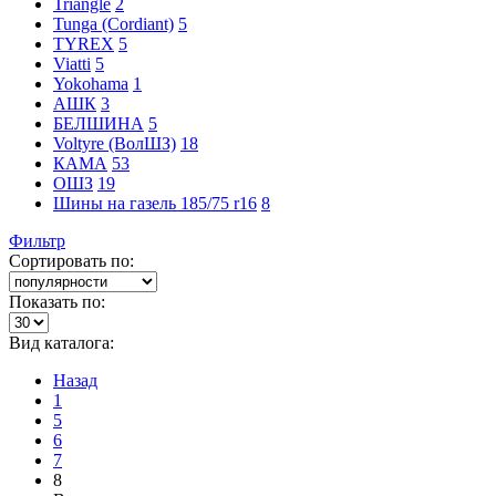
Triangle
2
Tunga (Cordiant)
5
TYREX
5
Viatti
5
Yokohama
1
АШК
3
БЕЛШИНА
5
Voltyre (ВолШЗ)
18
КАМА
53
ОШЗ
19
Шины на газель 185/75 r16
8
Фильтр
Сортировать по:
Показать по:
Вид каталога:
Назад
1
5
6
7
8