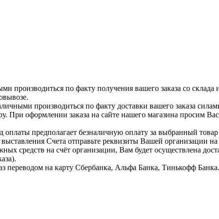
ыми производиться по факту получения вашего заказа со склада 
овывозе.
аличными производиться по факту доставки вашего заказа силам
ру. При оформлении заказа на сайте нашего магазина просим Ва
д оплаты предполагает безналичную оплату за выбранный тов
я выставления Счета отправьте реквизиты Вашей организации н
жных средств на счёт организации, Вам будет осуществлена дост
аза).
аз переводом на карту Сбербанка, Альфа Банка, Тинькофф Банка