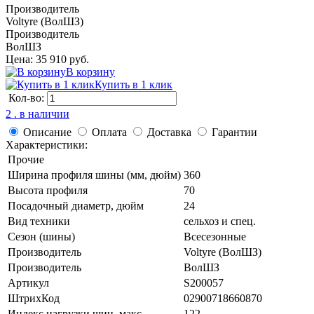
Производитель
Voltyre (ВолШЗ)
Производитель
ВолШЗ
Цена: 35 910 руб.
В корзину
Купить в 1 клик
Кол-во:
2 . в наличии
Описание
Оплата
Доставка
Гарантии
Характеристики:
Прочие
Ширина профиля шины (мм, дюйм)
360
Высота профиля
70
Посадочный диаметр, дюйм
24
Вид техники
сельхоз и спец.
Сезон (шины)
Всесезонные
Производитель
Voltyre (ВолШЗ)
Производитель
ВолШЗ
Артикул
S200057
ШтрихКод
02900718660870
Индекс нагрузки шин, макс
122