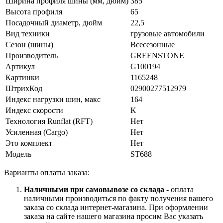
Ширина профиля шины (мм, дюйм)
385
Высота профиля
65
Посадочный диаметр, дюйм
22,5
Вид техники
грузовые автомобили
Сезон (шины)
Всесезонные
Производитель
GREENSTONE
Артикул
G100194
Картинки
1165248
ШтрихКод
02900277512979
Индекс нагрузки шин, макс
164
Индекс скорости
K
Технология Runflat (RFT)
Нет
Усиленная (Cargo)
Нет
Это комплект
Нет
Модель
ST688
Варианты оплаты заказа:
Наличными при самовывозе со склада
- оплата
наличными производиться по факту получения вашего
заказа со склада интернет-магазина. При оформлении
заказа на сайте нашего магазина просим Вас указать