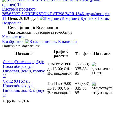
Быстрый просмотр
385/65R22,5 GREENSTONE ST398 24PR 164K (руль/прицеп)
TL
Цена: 26 820 руб.
В корзину
Купить в 1 клик
Подробнее
Сезон (шины):
Всесезонные
Вид техники:
грузовые автомобили
К сравнению
В избранное
6 шт. В наличии
Наличие в магазинах
График
Название
Телефон
Наличие
работы
Скл.1 (Гипсовая, д.3) (г.
Пн-Пт: с 9:00
+7 (383)
Новосибирск, ул.
до 18:00; Сб-
335-88-
Гипсовая, дом 3, корпус
11 шт.
Вс: выходной
85
1)
Скл.2 (ОТХ) (г.
Пн-Пт: с 9:00
+7 (383)
Новосибирск, ул.
до 18:00; Сб-
335-88-
Гипсовая, дом 3, корпус
отсутствует
Вс: выходной
85
1)
загрузка карты...